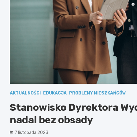
AKTUALNOŚCI
EDUKACJA
PROBLEMY MIESZKAŃCÓW
Stanowisko Dyrektora Wy
nadal bez obsady
7 listopada 2023