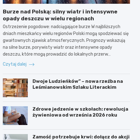
Burze nad Polską: silny wiatr i intensywne
opady deszczu w wielu regionach
Ostrzeżenie pogodowe: nadciągające burze W najbliższych
dniach mieszkańcy wielu regionów Polski mogą spodziewać się
gwałtownych zjawisk atmosferycznych. Prognozy wskazują
na silne burze, porywisty wiatr oraz intensywne opady
deszczu, które mogą prowadzić do lokalnych przerw…
Czytaj dalej
Dwoje Ludzieńków” – nowa rzeźba na
Leśmianowskim Szlaku Literackim
Zdrowe jedzenie w szkołach: rewolucja
żywieniowa od września 2026 roku
Zamość potrzebuje krwi: dołącz do akcji