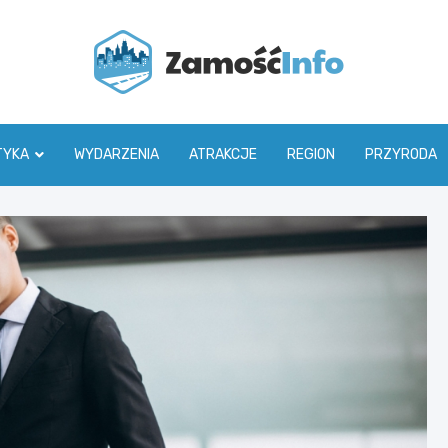
Zamoś
TYKA
WYDARZENIA
ATRAKCJE
REGION
PRZYRODA