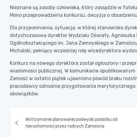
Nieznane są zasoby człowieka, który zasiądzie w fote
Mimo przeprowadzenia konkursu, decyzja o obsadzeniu 
Dla przypomnienia, sytuacja, w której stanowisko dyrek
dotychczasowa dyrektor Wydziału Oświaty, Agnieszka Ko
Ogólnokształcącego im. Jana Zamoyskiego w Zamościu. 
Michalski, pełniący wcześniej rolę wicedyrektora wydzi
Konkurs na nowego dyrektora został ogłoszony i przep
wiadomości publicznej. W komunikacie opublikowanym w
Zamość w ostatni piątek ujawniono powód braku rozstr
pracodawcy odnośnie przygotowania merytoryczneg
obowiązków.
Nawigacja
Wstrzymanie planowanej podwyżki podatku od
wpisu
nieruchomości przez radnych Zamościa