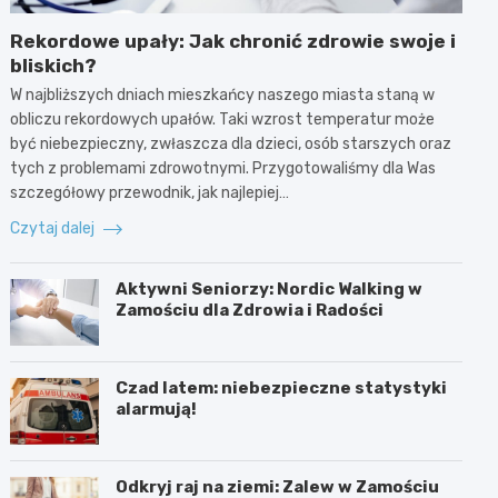
Rekordowe upały: Jak chronić zdrowie swoje i
bliskich?
W najbliższych dniach mieszkańcy naszego miasta staną w
obliczu rekordowych upałów. Taki wzrost temperatur może
być niebezpieczny, zwłaszcza dla dzieci, osób starszych oraz
tych z problemami zdrowotnymi. Przygotowaliśmy dla Was
szczegółowy przewodnik, jak najlepiej…
Czytaj dalej
Aktywni Seniorzy: Nordic Walking w
Zamościu dla Zdrowia i Radości
Czad latem: niebezpieczne statystyki
alarmują!
Odkryj raj na ziemi: Zalew w Zamościu