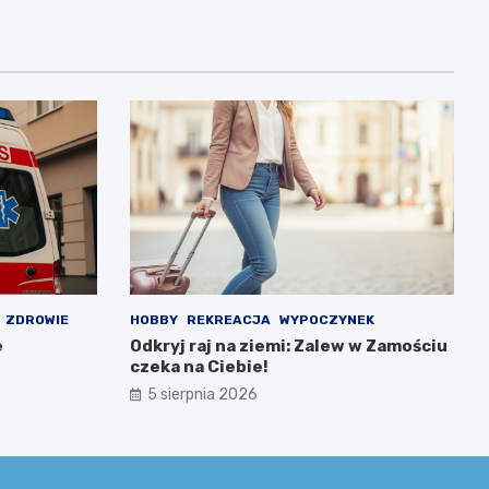
ZDROWIE
HOBBY
REKREACJA
WYPOCZYNEK
e
Odkryj raj na ziemi: Zalew w Zamościu
czeka na Ciebie!
5 sierpnia 2026