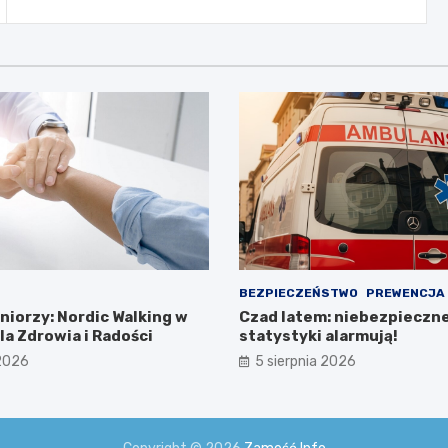
BEZPIECZEŃSTWO
PREWENCJA
niorzy: Nordic Walking w
Czad latem: niebezpieczn
a Zdrowia i Radości
statystyki alarmują!
 2026
5 sierpnia 2026