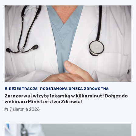
c
r
ó
a
w
k
?
c
j
e
E-REJESTRACJA
PODSTAWOWA OPIEKA ZDROWOTNA
Zarezerwuj wizytę lekarską w kilka minut! Dołącz do
webinaru Ministerstwa Zdrowia!
7 sierpnia 2026