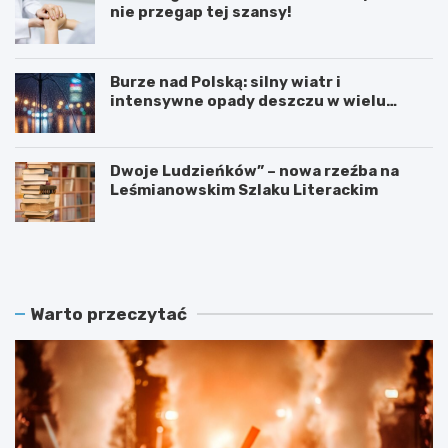
nie przegap tej szansy!
Burze nad Polską: silny wiatr i
intensywne opady deszczu w wielu
regionach
Dwoje Ludzieńków” – nowa rzeźba na
Leśmianowskim Szlaku Literackim
L
Z
e
a
t
r
n
e
i
z
Warto przeczytać
e
e
K
r
i
w
n
u
o
j
n
w
a
i
L
z