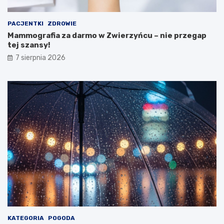
s
t
PACJENTKI
ZDROWIE
w
Mammografia za darmo w Zwierzyńcu – nie przegap
a
tej szansy!
Z
d
7 sierpnia 2026
r
o
w
i
a
!
KATEGORIA
POGODA