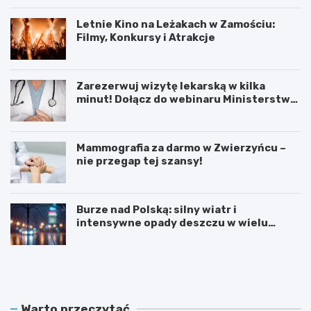
Letnie Kino na Leżakach w Zamościu:
Filmy, Konkursy i Atrakcje
Zarezerwuj wizytę lekarską w kilka
minut! Dołącz do webinaru Ministerstwa
Zdrowia!
Mammografia za darmo w Zwierzyńcu –
nie przegap tej szansy!
Burze nad Polską: silny wiatr i
intensywne opady deszczu w wielu
regionach
W
L
i
e
e
t
l
n
k
i
Warto przeczytać
a
e