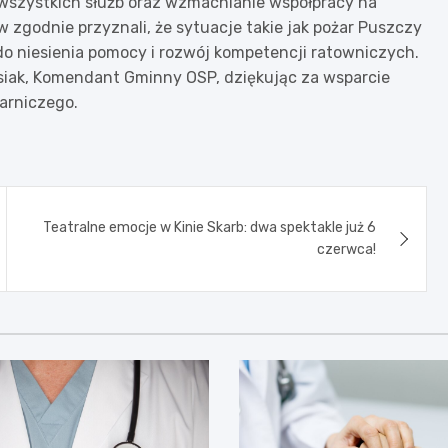
 wszystkich służb oraz wzmacnianie współpracy na
zgodnie przyznali, że sytuacje takie jak pożar Puszczy
 do niesienia pomocy i rozwój kompetencji ratowniczych.
siak, Komendant Gminny OSP, dziękując za wsparcie
arniczego.
Teatralne emocje w Kinie Skarb: dwa spektakle już 6
czerwca!