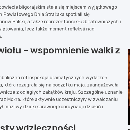
powiecie biłgorajskim stała się miejscem wyjątkowego
h Powiatowego Dnia Strażaka spotkali się
onów Polski, a także reprezentanci służb ratowniczych i
więtowania, lecz także moment refleksji nad
w.
wiołu – wspomnienie walki z
boliczna retrospekcja dramatycznych wydarzeń
, która rozegrała się na początku maja, zaangażowała
townicze z odległych zakątków kraju. Szczególne uznanie
az Mokre, które aktywnie uczestniczyły w zwalczaniu
ł możliwy dzięki sprawnej koordynacji działań i
esty wdzięczności