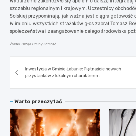
Wydarzenie zakończyło się apelem o dalszą integrację
szczeblu regionalnym i krajowym. Uczestnicy obchodów 
Solskiej przypominają, jak ważna jest ciągła gotowość
W imieniu wszystkich strażaków głos zabrał Tomasz Bo
społeczeństwa i zaangażowanie całego środowiska poż
Źródło: Urząd Gminy Zamość
Nawigacja
Inwestycja w Gminie Łabunie: Piętnaście nowych
wpisu
przystanków z lokalnym charakterem
Warto przeczytać