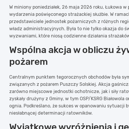
W miniony poniedziałek, 26 maja 2026 roku, Łukowa w 
wydarzenia poświęconego strażackiej służbie. W ramac
przedstawiciele jednostek pożarniczych z różnych regi
władz administracyjnych. Była to nie tylko okazja do ś
wyzwaniami, które niosą codzienne działania strażakó
Wspólna akcja w obliczu ży
pożarem
Centralnym punktem tegorocznych obchodów była sym
związanych z pożarem Puszczy Solskiej. Akcja gaśnicza
zarówno miejscowe jednostki ochotnicze, jak i siły ra
zyskały drużyny z Gminy, w tym OSP/KSRG Białowola or
ognia. Podkreślano, że sukces w opanowaniu sytuacji by
niesłabnącej determinacji ratowników.
Wyjątkowe wyróżnienia i g