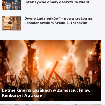
intensywne opady deszczu w wielu
regionach
Dwoje Ludzieńków” – nowa rzeźba na
Leśmianowskim Szlaku Literackim
Letnie Kino na Leżakach w Zamościu: Filmy,
Konkursy i Atrakcje