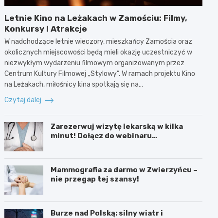
Letnie Kino na Leżakach w Zamościu: Filmy,
Konkursy i Atrakcje
W nadchodzące letnie wieczory, mieszkańcy Zamościa oraz
okolicznych miejscowości będą mieli okazję uczestniczyć w
niezwykłym wydarzeniu filmowym organizowanym przez
Centrum Kultury Filmowej „Stylowy”. W ramach projektu Kino
na Leżakach, miłośnicy kina spotkają się na…
Czytaj dalej
Zarezerwuj wizytę lekarską w kilka
minut! Dołącz do webinaru
Ministerstwa Zdrowia!
Mammografia za darmo w Zwierzyńcu –
nie przegap tej szansy!
Burze nad Polską: silny wiatr i