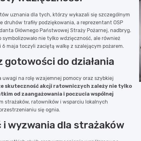
stów uznania dla tych, którzy wykazali się szczególnym
druhów trafiły podziękowania, a reprezentant OSP
endanta Głównego Państwowej Straży Pożarnej, nadbryg.
 symbolizowało nie tylko wdzięczność, ale również
 i 6 maja toczyli zaciętą walkę z szalejącym pożarem.
z gotowości do działania
a uwagi na rolę wzajemnej pomocy oraz szybkiej
że skuteczność akcji ratowniczych zależy nie tylko
stkim od zaangażowania i poczucia wspólnej
om strażaków, ratowników i wsparciu lokalnych
przestrzenianiu się ognia.
 i wyzwania dla strażaków