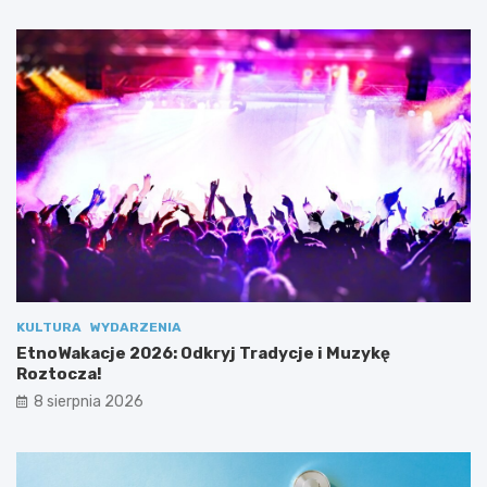
g
y
o
c
–
j
d
e
o
i
ł
M
ą
u
c
z
z
y
d
k
o
ę
z
R
e
o
s
z
p
t
o
o
KULTURA
WYDARZENIA
ł
c
EtnoWakacje 2026: Odkryj Tradycje i Muzykę
u
z
Roztocza!
!
a
8 sierpnia 2026
!