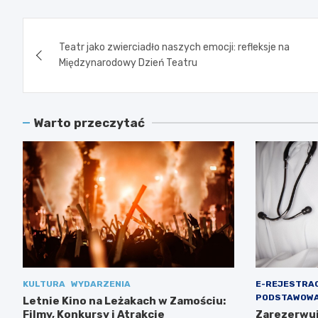
Nawigacja
Teatr jako zwierciadło naszych emocji: refleksje na
wpisu
Międzynarodowy Dzień Teatru
Warto przeczytać
KULTURA
WYDARZENIA
E-REJESTRA
PODSTAWOWA
Letnie Kino na Leżakach w Zamościu:
Filmy, Konkursy i Atrakcje
Zarezerwuj 