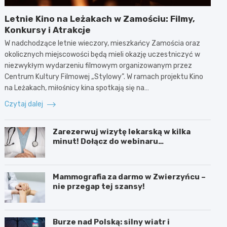
Letnie Kino na Leżakach w Zamościu: Filmy,
Konkursy i Atrakcje
W nadchodzące letnie wieczory, mieszkańcy Zamościa oraz
okolicznych miejscowości będą mieli okazję uczestniczyć w
niezwykłym wydarzeniu filmowym organizowanym przez
Centrum Kultury Filmowej „Stylowy”. W ramach projektu Kino
na Leżakach, miłośnicy kina spotkają się na…
Czytaj dalej
Zarezerwuj wizytę lekarską w kilka
minut! Dołącz do webinaru
Ministerstwa Zdrowia!
Mammografia za darmo w Zwierzyńcu –
nie przegap tej szansy!
Burze nad Polską: silny wiatr i