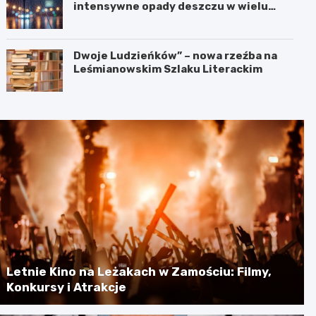
intensywne opady deszczu w wielu
regionach
Dwoje Ludzieńków” – nowa rzeźba na
Leśmianowskim Szlaku Literackim
Letnie Kino na Leżakach w Zamościu: Filmy,
Konkursy i Atrakcje