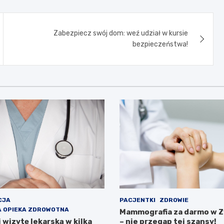
Zabezpiecz swój dom: weź udział w kursie
bezpieczeństwa!
CJA
PACJENTKI
ZDROWIE
 OPIEKA ZDROWOTNA
Mammografia za darmo w 
wizytę lekarską w kilka
– nie przegap tej szansy!