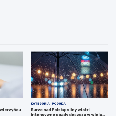
KATEGORIA
POGODA
Zwierzyńcu
Burze nad Polską: silny wiatr i
intensywne opady deszczu w wielu