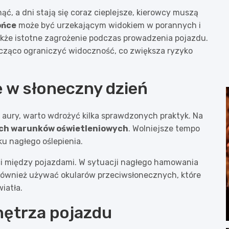
ć, a dni stają się coraz cieplejsze, kierowcy muszą
ońce
może być urzekającym widokiem w porannych i
kże istotne zagrożenie podczas prowadzenia pojazdu.
cząco ograniczyć widoczność, co zwiększa ryzyko
ę w słoneczny dzień
 aury, warto wdrożyć kilka sprawdzonych praktyk. Na
ych warunków oświetleniowych
. Wolniejsze tempo
u nagłego oślepienia.
ci między pojazdami. W sytuacji nagłego hamowania
również używać okularów przeciwsłonecznych, które
iatła.
nętrza pojazdu