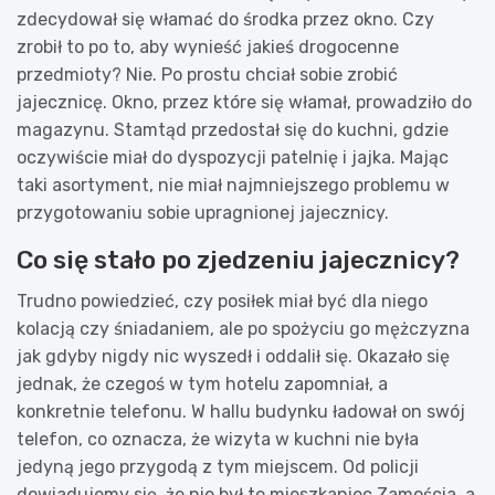
zdecydował się włamać do środka przez okno. Czy
zrobił to po to, aby wynieść jakieś drogocenne
przedmioty? Nie. Po prostu chciał sobie zrobić
jajecznicę. Okno, przez które się włamał, prowadziło do
magazynu. Stamtąd przedostał się do kuchni, gdzie
oczywiście miał do dyspozycji patelnię i jajka. Mając
taki asortyment, nie miał najmniejszego problemu w
przygotowaniu sobie upragnionej jajecznicy.
Co się stało po zjedzeniu jajecznicy?
Trudno powiedzieć, czy posiłek miał być dla niego
kolacją czy śniadaniem, ale po spożyciu go mężczyzna
jak gdyby nigdy nic wyszedł i oddalił się. Okazało się
jednak, że czegoś w tym hotelu zapomniał, a
konkretnie telefonu. W hallu budynku ładował on swój
telefon, co oznacza, że wizyta w kuchni nie była
jedyną jego przygodą z tym miejscem. Od policji
dowiadujemy się, że nie był to mieszkaniec Zamościa, a