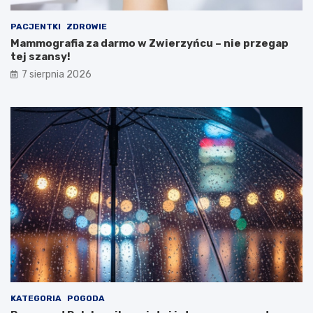
s
t
PACJENTKI
ZDROWIE
w
Mammografia za darmo w Zwierzyńcu – nie przegap
a
tej szansy!
Z
d
7 sierpnia 2026
r
o
w
i
a
!
KATEGORIA
POGODA