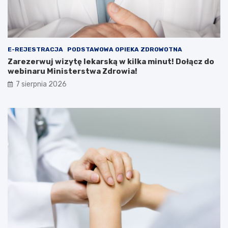
o
o
n
ł
k
ą
u
c
r
z
E-REJESTRACJA
PODSTAWOWA OPIEKA ZDROWOTNA
s
d
Zarezerwuj wizytę lekarską w kilka minut! Dołącz do
y
o
webinaru Ministerstwa Zdrowia!
i
w
7 sierpnia 2026
A
e
t
b
r
i
a
n
k
a
c
r
j
u
e
M
i
n
i
s
t
e
r