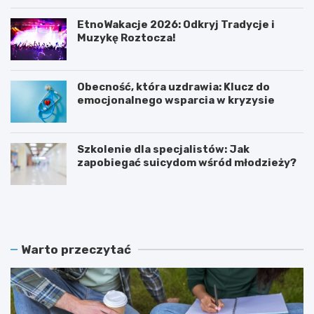
EtnoWakacje 2026: Odkryj Tradycje i
Muzykę Roztocza!
Obecność, która uzdrawia: Klucz do
emocjonalnego wsparcia w kryzysie
Szkolenie dla specjalistów: Jak
zapobiegać suicydom wśród młodzieży?
K
Z
o
a
b
m
i
o
e
ś
Warto przeczytać
t
ć
y
r
w
e
I
k
T
r