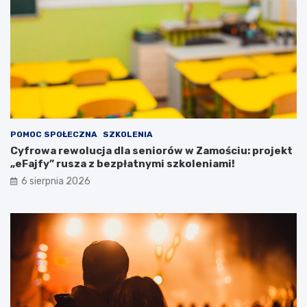
h
t
!
ó
w
z
p
o
t
r
z
e
POMOC SPOŁECZNA
SZKOLENIA
b
Cyfrowa rewolucja dla seniorów w Zamościu: projekt
a
„eFajfy” rusza z bezpłatnymi szkoleniami!
m
i
6 sierpnia 2026
s
p
e
c
j
a
l
n
y