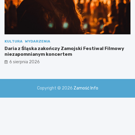
m
i
KULTURA
WYDARZENIA
Daria z Śląska zakończy Zamojski Festiwal Filmowy
niezapomnianym koncertem
6 sierpnia 2026
Copyright © 2026
Zamość Info