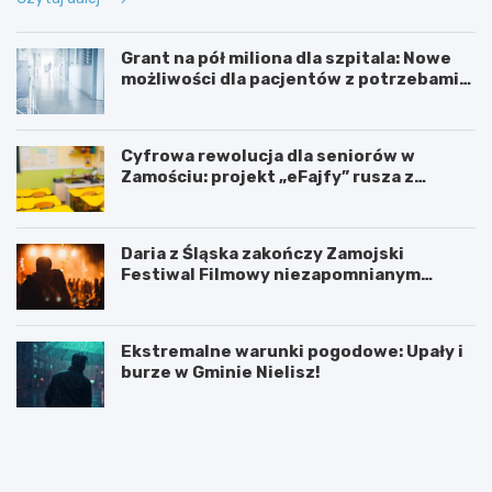
Grant na pół miliona dla szpitala: Nowe
możliwości dla pacjentów z potrzebami
specjalnymi
Cyfrowa rewolucja dla seniorów w
Zamościu: projekt „eFajfy” rusza z
bezpłatnymi szkoleniami!
Daria z Śląska zakończy Zamojski
Festiwal Filmowy niezapomnianym
koncertem
Ekstremalne warunki pogodowe: Upały i
burze w Gminie Nielisz!
N
G
o
r
w
a
y
n
z
t