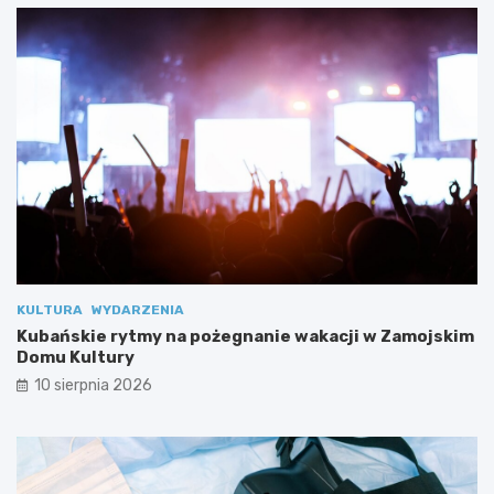
!
2
0
2
3
KULTURA
WYDARZENIA
Kubańskie rytmy na pożegnanie wakacji w Zamojskim
Domu Kultury
10 sierpnia 2026