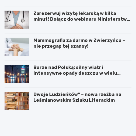
Zarezerwuj wizytę lekarską w kilka
minut! Dołącz do webinaru Ministerstwa
Zdrowia!
Mammografia za darmo w Zwierzyńcu –
nie przegap tej szansy!
Burze nad Polską: silny wiatr i
intensywne opady deszczu w wielu
regionach
Dwoje Ludzieńków” – nowa rzeźba na
Leśmianowskim Szlaku Literackim
L
Z
e
a
t
r
n
e
i
z