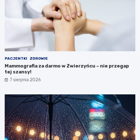
e
M
i
n
i
s
t
e
r
s
t
PACJENTKI
ZDROWIE
w
Mammografia za darmo w Zwierzyńcu – nie przegap
a
tej szansy!
Z
d
7 sierpnia 2026
r
o
w
i
a
!