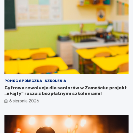
ę
c
k
j
a
e
c
n
h
t
!
ó
w
z
p
o
t
r
z
e
POMOC SPOŁECZNA
SZKOLENIA
b
Cyfrowa rewolucja dla seniorów w Zamościu: projekt
a
„eFajfy” rusza z bezpłatnymi szkoleniami!
m
i
6 sierpnia 2026
s
p
e
c
j