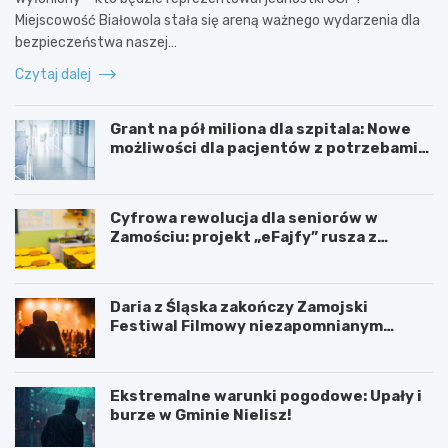
Miejscowość Białowola stała się areną ważnego wydarzenia dla
bezpieczeństwa naszej…
Czytaj dalej
Grant na pół miliona dla szpitala: Nowe
możliwości dla pacjentów z potrzebami
specjalnymi
Cyfrowa rewolucja dla seniorów w
Zamościu: projekt „eFajfy” rusza z
bezpłatnymi szkoleniami!
Daria z Śląska zakończy Zamojski
Festiwal Filmowy niezapomnianym
koncertem
Ekstremalne warunki pogodowe: Upały i
burze w Gminie Nielisz!
N
G