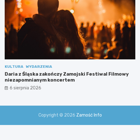
a
l
n
y
m
i
KULTURA
WYDARZENIA
Daria z Śląska zakończy Zamojski Festiwal Filmowy
niezapomnianym koncertem
6 sierpnia 2026
Copyright © 2026
Zamość Info