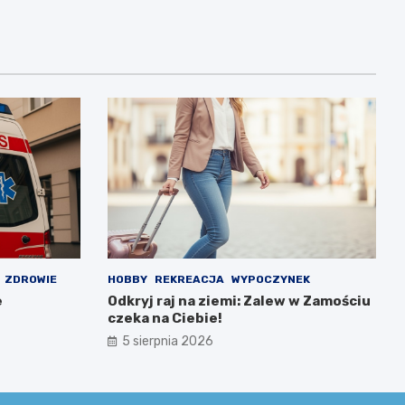
ZDROWIE
HOBBY
REKREACJA
WYPOCZYNEK
e
Odkryj raj na ziemi: Zalew w Zamościu
czeka na Ciebie!
5 sierpnia 2026