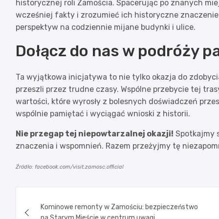
historycznej roli Zamościa. Spacerując po znanych mi
wcześniej fakty i zrozumieć ich historyczne znaczeni
perspektyw na codziennie mijane budynki i ulice.
Dołącz do nas w podróży p
Ta wyjątkowa inicjatywa to nie tylko okazja do zdobyci
przeszli przez trudne czasy. Wspólne przebycie tej tra
wartości, które wyrosły z bolesnych doświadczeń prze
wspólnie pamiętać i wyciągać wnioski z historii.
Nie przegap tej niepowtarzalnej okazji!
Spotkajmy się
znaczenia i wspomnień. Razem przeżyjmy tę niezapomni
Źródło: facebook.com/visit.zamosc.official
Nawigacja
Kominowe remonty w Zamościu: bezpieczeństwo
wpisu
na Starym Mieście w centrum uwagi