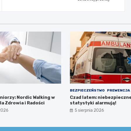
BEZPIECZEŃSTWO
PREWENCJA
niorzy: Nordic Walking w
Czad latem: niebezpieczn
a Zdrowia i Radości
statystyki alarmują!
 2026
5 sierpnia 2026