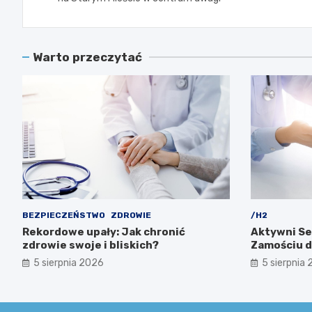
Warto przeczytać
BEZPIECZEŃSTWO
ZDROWIE
/H2
Rekordowe upały: Jak chronić
Aktywni Se
zdrowie swoje i bliskich?
Zamościu dl
5 sierpnia 2026
5 sierpnia