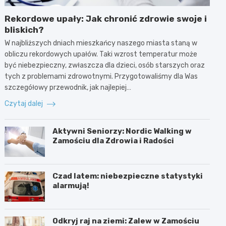
Rekordowe upały: Jak chronić zdrowie swoje i
bliskich?
W najbliższych dniach mieszkańcy naszego miasta staną w
obliczu rekordowych upałów. Taki wzrost temperatur może
być niebezpieczny, zwłaszcza dla dzieci, osób starszych oraz
tych z problemami zdrowotnymi. Przygotowaliśmy dla Was
szczegółowy przewodnik, jak najlepiej…
Czytaj dalej
Aktywni Seniorzy: Nordic Walking w
Zamościu dla Zdrowia i Radości
Czad latem: niebezpieczne statystyki
alarmują!
Odkryj raj na ziemi: Zalew w Zamościu