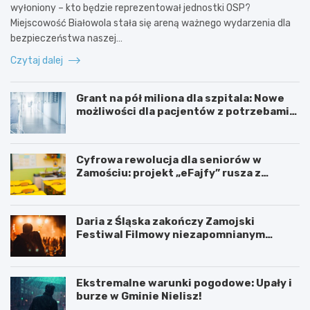
wyłoniony – kto będzie reprezentował jednostki OSP?
Miejscowość Białowola stała się areną ważnego wydarzenia dla
bezpieczeństwa naszej…
Czytaj dalej
Grant na pół miliona dla szpitala: Nowe
możliwości dla pacjentów z potrzebami
specjalnymi
Cyfrowa rewolucja dla seniorów w
Zamościu: projekt „eFajfy” rusza z
bezpłatnymi szkoleniami!
Daria z Śląska zakończy Zamojski
Festiwal Filmowy niezapomnianym
koncertem
Ekstremalne warunki pogodowe: Upały i
burze w Gminie Nielisz!