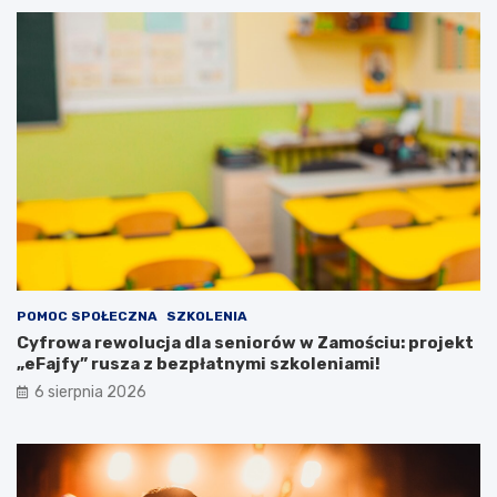
r
a
ę
c
k
j
a
e
c
n
h
t
!
ó
w
z
p
o
t
r
z
e
POMOC SPOŁECZNA
SZKOLENIA
b
Cyfrowa rewolucja dla seniorów w Zamościu: projekt
a
„eFajfy” rusza z bezpłatnymi szkoleniami!
m
i
6 sierpnia 2026
s
p
e
c
j