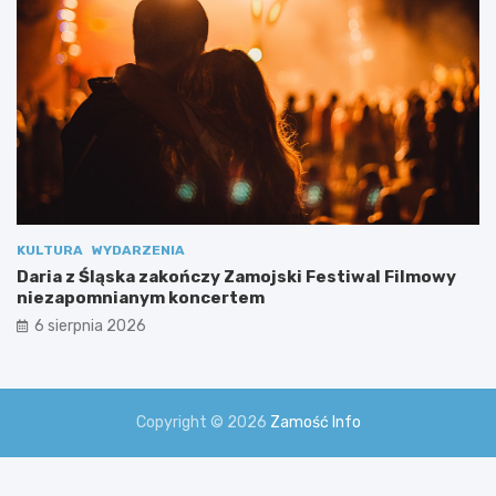
a
l
n
y
m
i
KULTURA
WYDARZENIA
Daria z Śląska zakończy Zamojski Festiwal Filmowy
niezapomnianym koncertem
6 sierpnia 2026
Copyright © 2026
Zamość Info