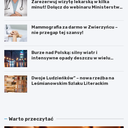
Zarezerwuj wizytę lekarską w kilka
minut! Dołącz do webinaru Ministerstwa
Zdrowia!
Mammografia za darmo w Zwierzyńcu –
nie przegap tej szansy!
Burze nad Polską: silny wiatr i
intensywne opady deszczu w wielu
regionach
Dwoje Ludzieńków” – nowa rzeźba na
Leśmianowskim Szlaku Literackim
L
Z
e
a
t
r
n
e
i
z
Warto przeczytać
e
e
K
r