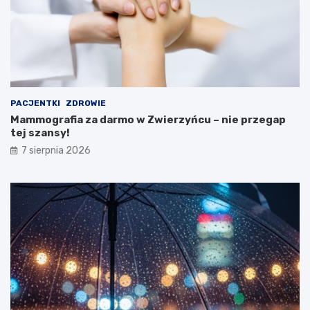
n
i
s
t
e
r
s
t
PACJENTKI
ZDROWIE
w
Mammografia za darmo w Zwierzyńcu – nie przegap
a
tej szansy!
Z
d
7 sierpnia 2026
r
o
w
i
a
!