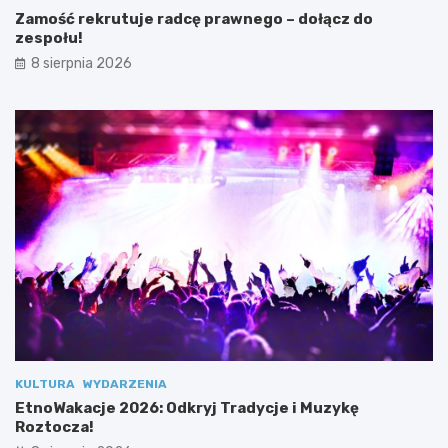
a
T
Zamość rekrutuje radcę prawnego – dołącz do
w
r
zespołu!
n
a
8 sierpnia 2026
e
d
g
y
o
c
–
j
d
e
o
i
ł
M
ą
u
c
z
z
y
d
k
o
ę
z
R
e
o
s
z
p
t
o
o
KULTURA
WYDARZENIA
ł
c
EtnoWakacje 2026: Odkryj Tradycje i Muzykę
u
z
Roztocza!
!
a