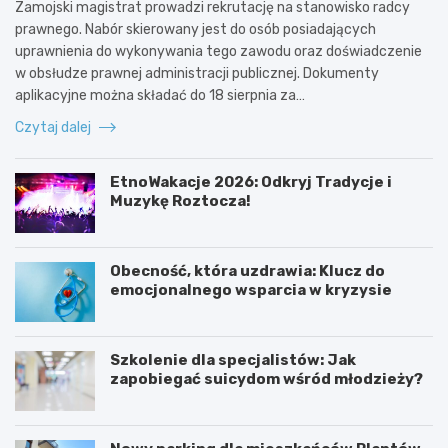
Zamojski magistrat prowadzi rekrutację na stanowisko radcy
prawnego. Nabór skierowany jest do osób posiadających
uprawnienia do wykonywania tego zawodu oraz doświadczenie
w obsłudze prawnej administracji publicznej. Dokumenty
aplikacyjne można składać do 18 sierpnia za…
Czytaj dalej
EtnoWakacje 2026: Odkryj Tradycje i
Muzykę Roztocza!
Obecność, która uzdrawia: Klucz do
emocjonalnego wsparcia w kryzysie
Szkolenie dla specjalistów: Jak
zapobiegać suicydom wśród młodzieży?