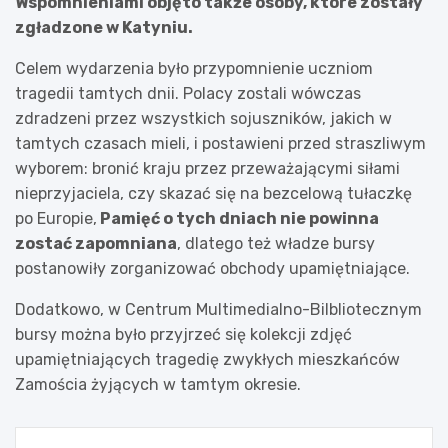
Wspomnieniami objęto także osoby, które zostały
zgładzone w Katyniu.
Celem wydarzenia było przypomnienie uczniom
tragedii tamtych dnii. Polacy zostali wówczas
zdradzeni przez wszystkich sojuszników, jakich w
tamtych czasach mieli, i postawieni przed straszliwym
wyborem: bronić kraju przez przeważającymi siłami
nieprzyjaciela, czy skazać się na bezcelową tułaczkę
po Europie,
Pamięć o tych dniach nie powinna
zostać zapomniana
, dlatego też władze bursy
postanowiły zorganizować obchody upamiętniające.
Dodatkowo, w Centrum Multimedialno-Bilbliotecznym
bursy można było przyjrzeć się kolekcji zdjęć
upamiętniających tragedię zwykłych mieszkańców
Zamościa żyjących w tamtym okresie.
Nawigacja