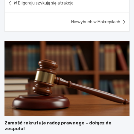
W Biłgoraju szykują się atrakcje
wpisu
Niewybuch w Mokrepilach
Zamość rekrutuje radcę prawnego – dołącz do
zespołu!