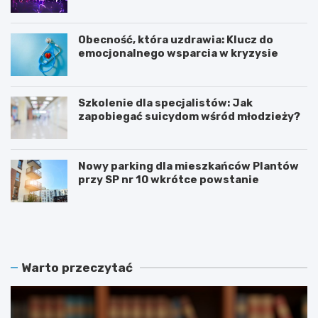
Obecność, która uzdrawia: Klucz do
emocjonalnego wsparcia w kryzysie
Szkolenie dla specjalistów: Jak
zapobiegać suicydom wśród młodzieży?
Nowy parking dla mieszkańców Plantów
przy SP nr 10 wkrótce powstanie
Z
E
a
t
m
n
o
o
ś
W
Warto przeczytać
ć
a
r
k
e
a
k
c