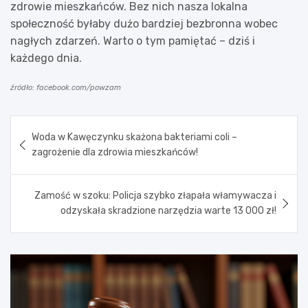
zdrowie mieszkańców. Bez nich nasza lokalna
społeczność byłaby dużo bardziej bezbronna wobec
nagłych zdarzeń. Warto o tym pamiętać – dziś i
każdego dnia.
źródło: facebook.com/powzam
Nawigacja
Woda w Kawęczynku skażona bakteriami coli –
wpisu
zagrożenie dla zdrowia mieszkańców!
Zamość w szoku: Policja szybko złapała włamywacza i
odzyskała skradzione narzędzia warte 13 000 zł!