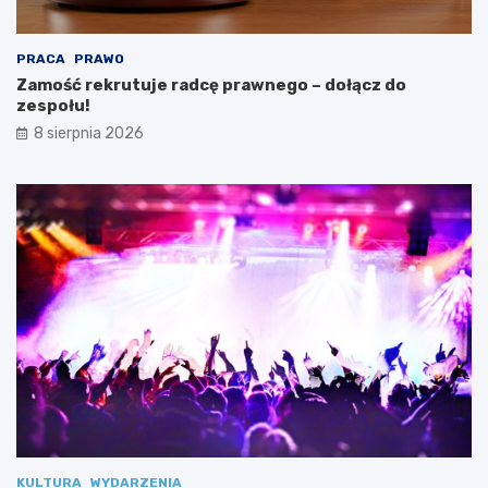
„
s
C
p
y
o
PRACA
PRAWO
f
ł
Zamość rekrutuje radcę prawnego – dołącz do
r
u
zespołu!
o
!
8 sierpnia 2026
w
e
S
k
r
z
y
d
ł
a
2
.
0
”
KULTURA
WYDARZENIA