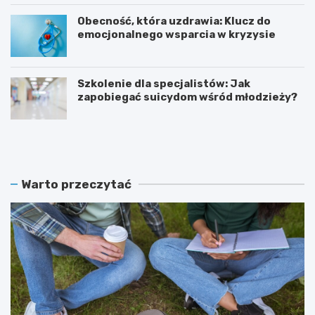
Obecność, która uzdrawia: Klucz do
emocjonalnego wsparcia w kryzysie
Szkolenie dla specjalistów: Jak
zapobiegać suicydom wśród młodzieży?
K
Z
o
a
b
m
i
o
e
ś
Warto przeczytać
t
ć
y
r
w
e
I
k
T
r
:
u
B
t
e
u
z
j
p
e