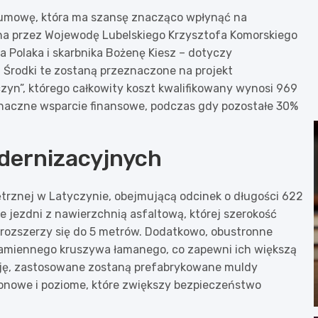
ną umowę, która ma szansę znacząco wpłynąć na
ana przez Wojewodę Lubelskiego Krzysztofa Komorskiego
 Polaka i skarbnika Bożenę Kiesz – dotyczy
Środki te zostaną przeznaczone na projekt
yn”, którego całkowity koszt kwalifikowany wynosi 969
 znaczne wsparcie finansowe, podczas gdy pozostałe 30%
odernizacyjnych
rznej w Latyczynie, obejmującą odcinek o długości 622
 jezdni z nawierzchnią asfaltową, której szerokość
 rozszerzy się do 5 metrów. Dodatkowo, obustronne
amiennego kruszywa łamanego, co zapewni ich większą
zję, zastosowane zostaną prefabrykowane muldy
onowe i poziome, które zwiększy bezpieczeństwo