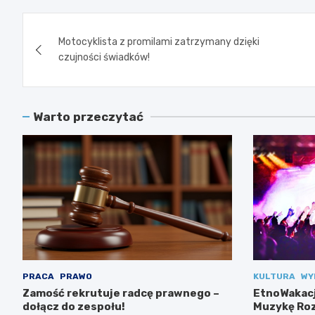
Nawigacja
Motocyklista z promilami zatrzymany dzięki
wpisu
czujności świadków!
Warto przeczytać
PRACA
PRAWO
KULTURA
WY
Zamość rekrutuje radcę prawnego –
EtnoWakacj
dołącz do zespołu!
Muzykę Roz