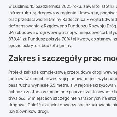
W Lublinie, 15 października 2025 roku, zawarto istot
infrastrukturę drogową w regionie. Umowa ta, podpis
oraz przedstawicieli Gminy Radecznica – wójta Edwarda
dofinansowania z Rządowego Funduszu Rozwoju Dróg. 
„Przebudowa drogi wewnętrznej w miejscowości Latycz
878,41 zł. Fundusz pokryje 70% tej kwoty, co stanowi
będzie pokryte z budżetu gminy.
Zakres i szczegóły prac m
Projekt zakłada kompleksową przebudowę drogi wewnęt
metrów. W ramach inwestycji planowane jest wykonanie
pasa ruchu wyniesie 3,5 metra, a w rejonie skrzyżowań
pobocza zostaną wzmocnione poprzez zastosowanie k
trwałość. W miejscach szczególnie narażonych na ero
drogowe. Całość uzupełni nowoczesne oznakowanie pi
użytkowników drogi.