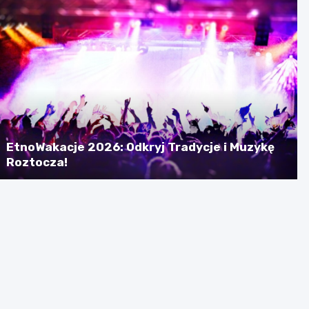
EtnoWakacje 2026: Odkryj Tradycje i Muzykę
Roztocza!