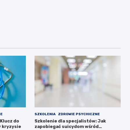
NE
SZKOLENIA
ZDROWIE PSYCHICZNE
 Klucz do
Szkolenie dla specjalistów: Jak
 kryzysie
zapobiegać suicydom wśród