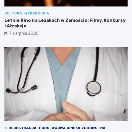
h
a
w
r
KULTURA
WYDARZENIA
Z
s
a
k
Letnie Kino na Leżakach w Zamościu: Filmy, Konkursy
m
ą
i Atrakcje
o
w
7 sierpnia 2026
ś
k
c
i
i
l
u
k
:
a
F
m
i
i
l
n
m
u
y
t
,
!
K
D
o
o
n
ł
k
ą
u
c
r
z
E-REJESTRACJA
PODSTAWOWA OPIEKA ZDROWOTNA