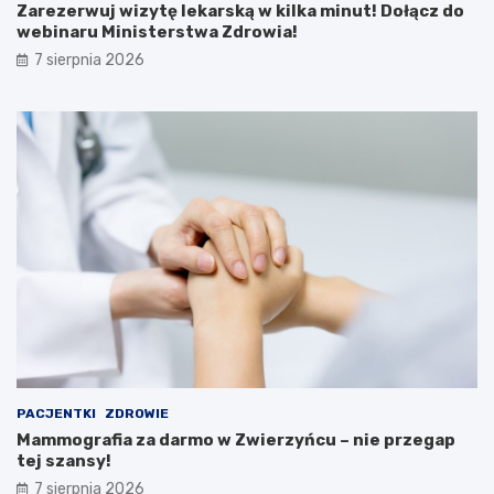
s
d
Zarezerwuj wizytę lekarską w kilka minut! Dołącz do
y
o
webinaru Ministerstwa Zdrowia!
i
w
7 sierpnia 2026
A
e
t
b
r
i
a
n
k
a
c
r
j
u
e
M
i
n
i
s
t
e
r
s
t
PACJENTKI
ZDROWIE
w
Mammografia za darmo w Zwierzyńcu – nie przegap
a
tej szansy!
Z
d
7 sierpnia 2026