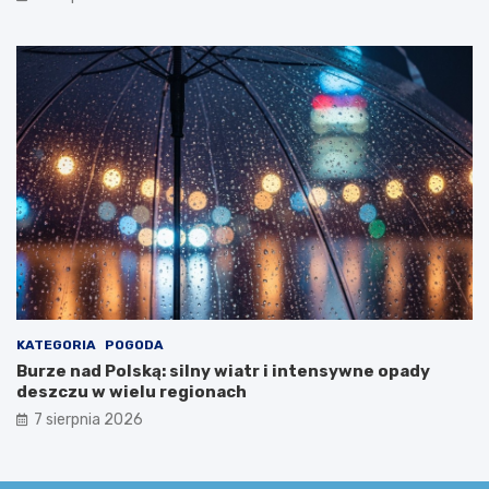
r
o
w
i
a
!
KATEGORIA
POGODA
Burze nad Polską: silny wiatr i intensywne opady
deszczu w wielu regionach
7 sierpnia 2026