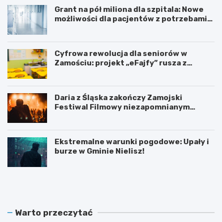
Grant na pół miliona dla szpitala: Nowe
możliwości dla pacjentów z potrzebami
specjalnymi
Cyfrowa rewolucja dla seniorów w
Zamościu: projekt „eFajfy” rusza z
bezpłatnymi szkoleniami!
Daria z Śląska zakończy Zamojski
Festiwal Filmowy niezapomnianym
koncertem
Ekstremalne warunki pogodowe: Upały i
burze w Gminie Nielisz!
N
G
o
r
w
a
y
n
z
t
Warto przeczytać
a
n
r
a