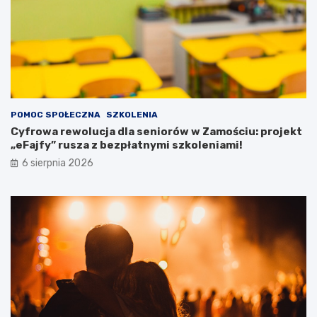
w
z
p
o
t
r
z
e
POMOC SPOŁECZNA
SZKOLENIA
b
Cyfrowa rewolucja dla seniorów w Zamościu: projekt
a
„eFajfy” rusza z bezpłatnymi szkoleniami!
m
i
6 sierpnia 2026
s
p
e
c
j
a
l
n
y
m
i