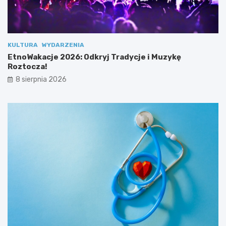
z
R
e
o
s
z
p
t
o
o
KULTURA
WYDARZENIA
ł
c
EtnoWakacje 2026: Odkryj Tradycje i Muzykę
u
z
Roztocza!
!
a
8 sierpnia 2026
!