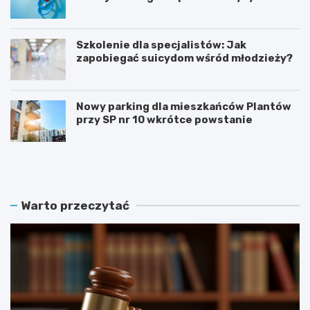
Szkolenie dla specjalistów: Jak
zapobiegać suicydom wśród młodzieży?
Nowy parking dla mieszkańców Plantów
przy SP nr 10 wkrótce powstanie
Z
E
a
t
m
n
o
o
ś
W
Warto przeczytać
ć
a
r
k
e
a
k
c
r
j
u
e
t
2
u
0