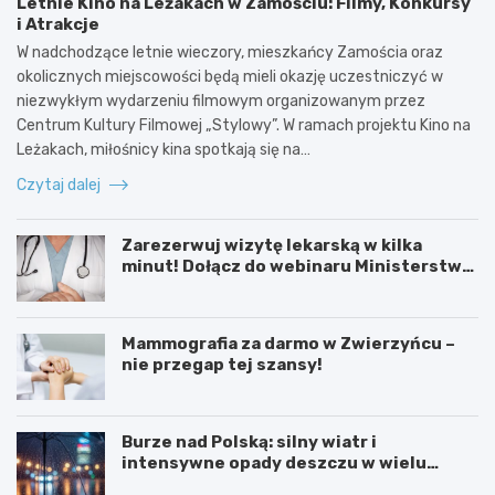
Letnie Kino na Leżakach w Zamościu: Filmy, Konkursy
i Atrakcje
W nadchodzące letnie wieczory, mieszkańcy Zamościa oraz
okolicznych miejscowości będą mieli okazję uczestniczyć w
niezwykłym wydarzeniu filmowym organizowanym przez
Centrum Kultury Filmowej „Stylowy”. W ramach projektu Kino na
Leżakach, miłośnicy kina spotkają się na…
Czytaj dalej
Zarezerwuj wizytę lekarską w kilka
minut! Dołącz do webinaru Ministerstwa
Zdrowia!
Mammografia za darmo w Zwierzyńcu –
nie przegap tej szansy!
Burze nad Polską: silny wiatr i
intensywne opady deszczu w wielu
regionach