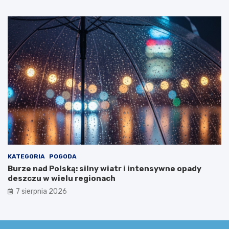
o
w
i
a
!
KATEGORIA
POGODA
Burze nad Polską: silny wiatr i intensywne opady
deszczu w wielu regionach
7 sierpnia 2026