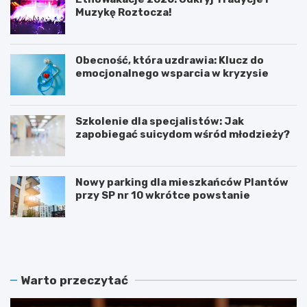
Muzykę Roztocza!
Obecność, która uzdrawia: Klucz do
emocjonalnego wsparcia w kryzysie
Szkolenie dla specjalistów: Jak
zapobiegać suicydom wśród młodzieży?
Nowy parking dla mieszkańców Plantów
przy SP nr 10 wkrótce powstanie
Z
E
a
t
m
n
o
o
ś
W
Warto przeczytać
ć
a
r
k
e
a