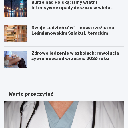
Burze nad Polską: silny wiatr i
intensywne opady deszczu w wielu
regionach
Dwoje Ludzieńków” – nowa rzeźba na
Leśmianowskim Szlaku Literackim
Zdrowe jedzenie w szkołach: rewolucja
żywieniowa od września 2026 roku
Z
M
a
a
r
m
e
m
z
o
Warto przeczytać
e
g
r
r
w
a
u
f
j
i
w
a
i
z