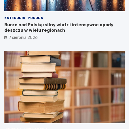
r
s
t
KATEGORIA
POGODA
w
Burze nad Polską: silny wiatr i intensywne opady
a
deszczu w wielu regionach
Z
d
7 sierpnia 2026
r
o
w
i
a
!