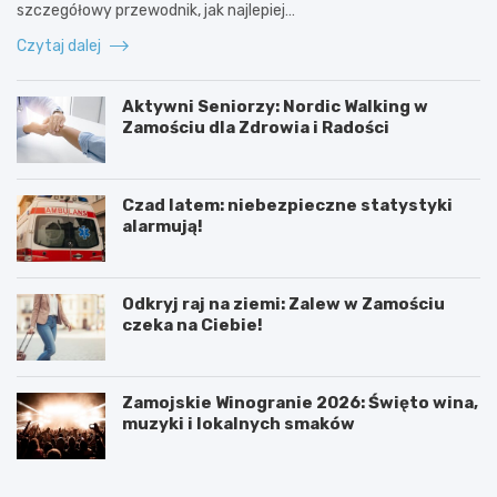
szczegółowy przewodnik, jak najlepiej…
Czytaj dalej
Aktywni Seniorzy: Nordic Walking w
Zamościu dla Zdrowia i Radości
Czad latem: niebezpieczne statystyki
alarmują!
Odkryj raj na ziemi: Zalew w Zamościu
czeka na Ciebie!
Zamojskie Winogranie 2026: Święto wina,
muzyki i lokalnych smaków
R
A
e
k