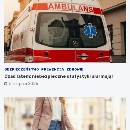
a
d
o
ś
c
i
BEZPIECZEŃSTWO
PREWENCJA
ZDROWIE
Czad latem: niebezpieczne statystyki alarmują!
5 sierpnia 2026