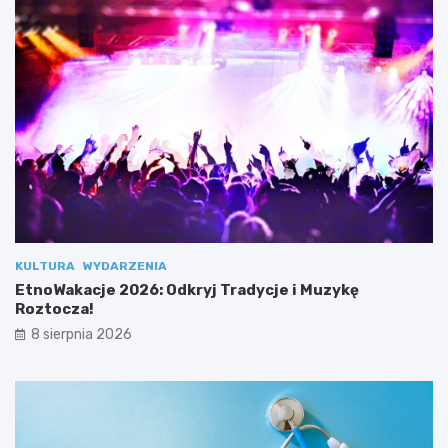
k
r
z
y
d
ł
a
2
.
0
”
KULTURA
WYDARZENIA
EtnoWakacje 2026: Odkryj Tradycje i Muzykę
Roztocza!
8 sierpnia 2026