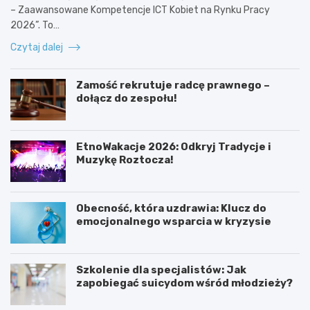
– Zaawansowane Kompetencje ICT Kobiet na Rynku Pracy
2026”. To…
Czytaj dalej
Zamość rekrutuje radcę prawnego –
dołącz do zespołu!
EtnoWakacje 2026: Odkryj Tradycje i
Muzykę Roztocza!
Obecność, która uzdrawia: Klucz do
emocjonalnego wsparcia w kryzysie
Szkolenie dla specjalistów: Jak
zapobiegać suicydom wśród młodzieży?
K
Z