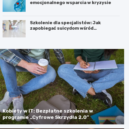
emocjonalnego wsparcia w kryzysie
Szkolenie dla specjalistów: Jak
zapobiegać suicydom wśród
młodzieży?
Kobiety w IT: Bezpłatne szkolenia w
programie „Cyfrowe Skrzydła 2.0”