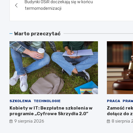
Budynki OSiR doczekają się w końcu
wpisu
termomodernizacji
Warto przeczytać
SZKOLENIA
TECHNOLOGIE
PRACA
PRA
Kobiety w IT: Bezpłatne szkolenia w
Zamość rek
programie „Cyfrowe Skrzydła 2.0”
dołącz do 
9 sierpnia 2026
8 sierpnia