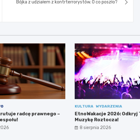
Bójka z udziałem z kontrterrorystów. O co poszło?
WO
KULTURA
WYDARZENIA
rutuje radcę prawnego –
EtnoWakacje 2026: Odkryj 
zespołu!
Muzykę Roztocza!
 2026
8 sierpnia 2026