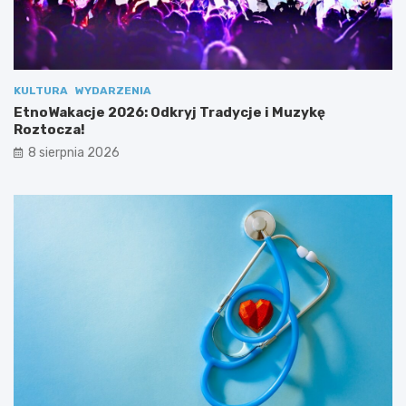
o
ę
z
R
e
o
s
z
p
t
o
o
KULTURA
WYDARZENIA
ł
c
EtnoWakacje 2026: Odkryj Tradycje i Muzykę
u
z
Roztocza!
!
a
8 sierpnia 2026
!