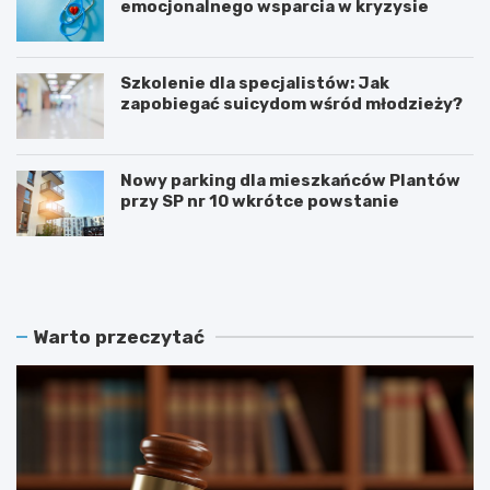
emocjonalnego wsparcia w kryzysie
Szkolenie dla specjalistów: Jak
zapobiegać suicydom wśród młodzieży?
Nowy parking dla mieszkańców Plantów
przy SP nr 10 wkrótce powstanie
Z
E
a
t
m
n
o
o
ś
W
Warto przeczytać
ć
a
r
k
e
a
k
c
r
j
u
e
t
2
u
0