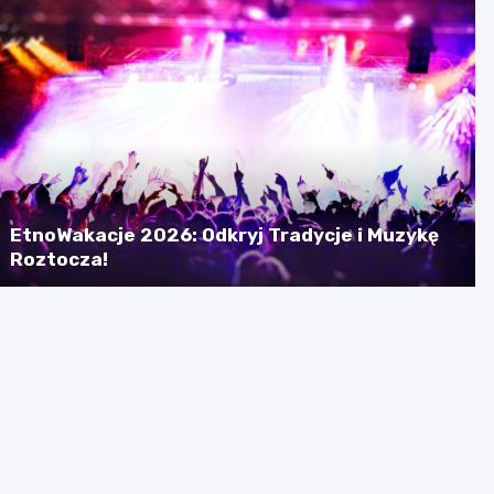
EtnoWakacje 2026: Odkryj Tradycje i Muzykę
Roztocza!