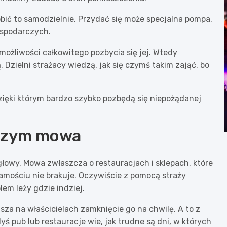
bić to samodzielnie. Przydać się może specjalna pompa,
ospodarczych.
ożliwości całkowitego pozbycia się jej. Wtedy
 Dzielni strażacy wiedzą, jak się czymś takim zająć, bo
zięki którym bardzo szybko pozbędą się niepożądanej
o czym mowa
 głowy. Mowa zwłaszcza o restauracjach i sklepach, które
 Zamościu nie brakuje. Oczywiście z pomocą straży
lem leży gdzie indziej.
za na właścicielach zamknięcie go na chwilę. A to z
yś pub lub restauracje wie, jak trudne są dni, w których