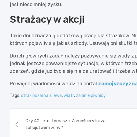
jest nieco mniej zysku.
Strażacy w akcji
Takie dni oznaczają dodatkową pracę dla strażaków. Mu
których pojawiły się jakieś szkody. Usuwają oni skut
Do ich głównych zadań należy pozbywanie się wody z p
jednak jeszcze poważniejsze sytuacje, w których trzeba
zdarzeń, gdzie już życia się nie da uratować i trzeba w
Po więcej wiadomości wejdź na portal
zamojszczyzna
Tags:
straż pożarna
,
ulewa
,
wiatr
,
zalanie piwnicy
Nawigacja
Czy 40-letni Tomasz z Zamościa stoi za
wpisu
zabójstwem żony?