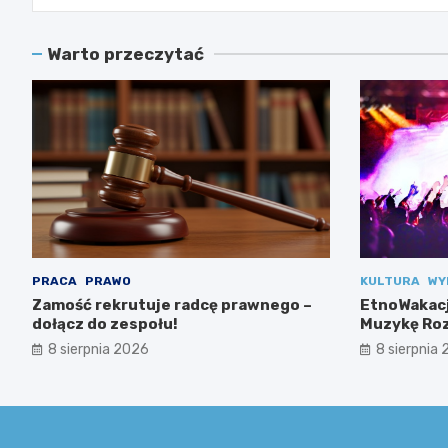
Warto przeczytać
PRACA
PRAWO
KULTURA
WY
Zamość rekrutuje radcę prawnego –
EtnoWakacj
dołącz do zespołu!
Muzykę Roz
8 sierpnia 2026
8 sierpnia