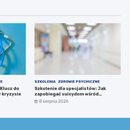
NE
SZKOLENIA
ZDROWIE PSYCHICZNE
 Klucz do
Szkolenie dla specjalistów: Jak
 kryzysie
zapobiegać suicydom wśród
młodzieży?
8 sierpnia 2026