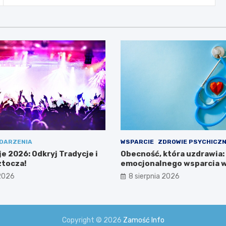
DARZENIA
WSPARCIE
ZDROWIE PSYCHICZ
e 2026: Odkryj Tradycje i
Obecność, która uzdrawia:
tocza!
emocjonalnego wsparcia w
 2026
8 sierpnia 2026
Copyright © 2026
Zamość Info