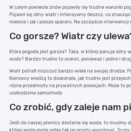
W całym powiecie znów pojawiły się trudne warunki pog
Pojawił się silny wiatr i intensywny deszcz, co znacz
mieście i jak i piesze spacery. Na szczęście interwencji 
Co gorsze? Wiatr czy ulewa
Która pogoda jest gorsza? Taka, w której panuje silny w
wody? Bardzo trudno to ocenić, ponieważ i jedno i d
Wiatr potrafi niszczyć bardzo wiele na swojej drodze. 
Kierowcy wiedzą to doskonale, jak trudno jest przejec
różne przedmioty na prywatnych posesjach. Może to p
uszkodzone samochody
Co zrobić, gdy zaleje nam 
Jeśli do naszej piwnicy dostanie się woda, to musimy si
której woda może sobie tak po prostu wyschnąć. To m