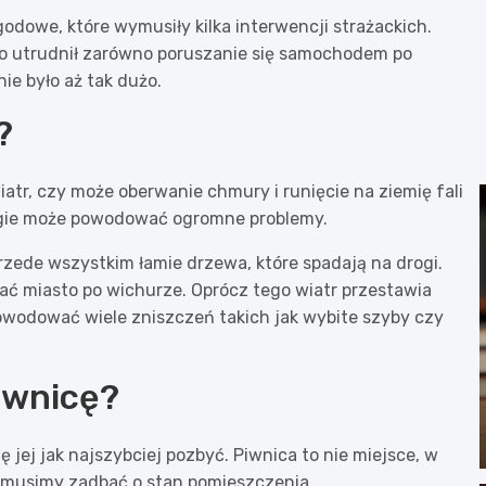
odowe, które wymusiły kilka interwencji strażackich.
ąco utrudnił zarówno poruszanie się samochodem po
nie było aż tak dużo.
?
iatr, czy może oberwanie chmury i runięcie na ziemię fali
rugie może powodować ogromne problemy.
Przede wszystkim łamie drzewa, które spadają na drogi.
hać miasto po wichurze. Oprócz tego wiatr przestawia
owodować wiele zniszczeń takich jak wybite szyby czy
piwnicę?
ę jej jak najszybciej pozbyć. Piwnica to nie miejsce, w
y musimy zadbać o stan pomieszczenia.