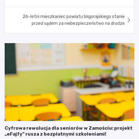
26-letni mieszkaniec powiatu biłgorajskiego stanie
przed sądem za niebezpieczeństwo na drodze
Cyfrowa rewolucja dla seniorów w Zamościu: projekt
„eFajfy” rusza z bezpłatnymi szkoleniami!