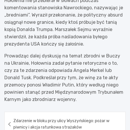
Hołownia nie przebierał w słowach podczas
komentowania stanowiska Nawrockiego, nazywając je
„bredniami”. Wyraził przekonanie, że polityczny absurd
osiągnął nowe granice, kiedy ktoś próbuje być tanią
kopią Donalda Trumpa. Marszałek Sejmu wyraźnie
stwierdził, że każda próba naśladowania byłego
prezydenta USA kończy się żałośnie.
Prowadząc dalej dyskusję na temat zbrodni w Buczy
na Ukrainie, Hołownia zadał pytanie retoryczne o to,
czy za te zdarzenia odpowiada Angela Merkel lub
Donald Tusk. Podkreślał przy tym, że winę za te akty
przemocy ponosi Władimir Putin, który według niego
powinien stanąć przed Międzynarodowym Trybunałem
Karnym jako zbrodniarz wojenny.
Nawigacja
Zdarzenie w bloku przy ulicy Wyszyńskiego: pożar w
wpisu
piwnicy i akcja ratunkowa strażaków