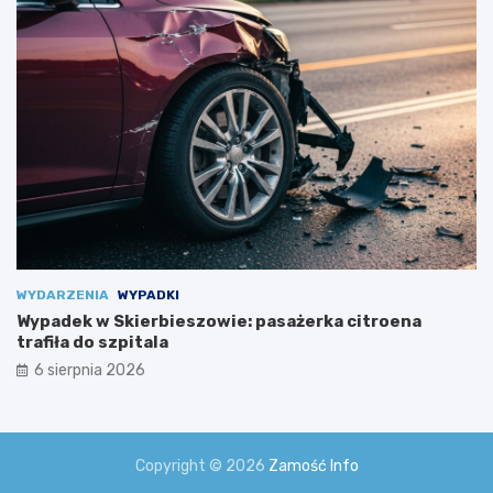
s
z
k
o
l
e
n
i
a
m
i
!
WYDARZENIA
WYPADKI
Wypadek w Skierbieszowie: pasażerka citroena
trafiła do szpitala
6 sierpnia 2026
Copyright © 2026
Zamość Info