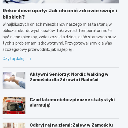
Rekordowe upały: Jak chronić zdrowie swoje i
bliskich?
W najbliższych dniach mieszkańcy naszego miasta staną w
obliczu rekordowych upałów. Taki wzrost temperatur może
być niebezpieczny, zwłaszcza dla dzieci, osób starszych oraz
tych z problemami zdrowotnymi. Przygotowaliśmy dla Was
szczegółowy przewodnik, jak najlepiej…
Czytaj dalej
Aktywni Seniorzy: Nordic Walking w
Zamościu dla Zdrowia i Radości
Czad latem: niebezpieczne statystyki
alarmują!
Odkryj raj na ziemi: Zalew w Zamościu