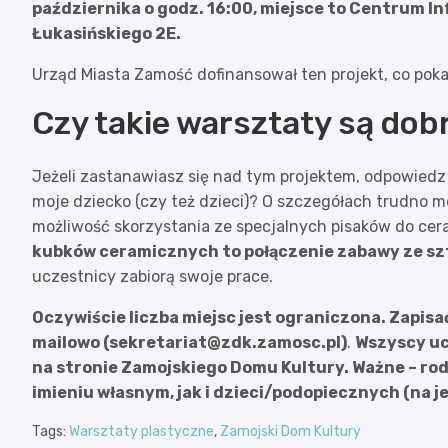
października o godz. 16:00, miejsce to Centrum In
Łukasińskiego 2E.
Urząd Miasta Zamość dofinansował ten projekt, co pokaz
Czy takie warsztaty są do
Jeżeli zastanawiasz się nad tym projektem, odpowiedz 
moje dziecko (czy też dzieci)? O szczegółach trudno m
możliwość skorzystania ze specjalnych pisaków do cera
kubków ceramicznych to połączenie zabawy ze s
uczestnicy zabiorą swoje prace.
Oczywiście liczba miejsc jest ograniczona. Zapisa
mailowo (
sekretariat@zdk.zamosc.pl
)
.
Wszyscy uc
na stronie Zamojskiego Domu Kultury. Ważne – ro
imieniu własnym, jak i dzieci/podopiecznych (na je
Tags:
Warsztaty plastyczne
,
Zamojski Dom Kultury