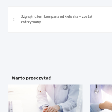
Nawigacja
Dźgnął nożem kompana od kieliszka – został
wpisu
zatrzymany
Warto przeczytać