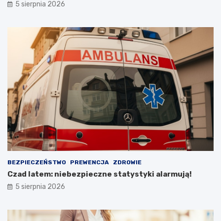
5 sierpnia 2026
h
w
?
i
a
i
R
a
d
o
ś
c
i
BEZPIECZEŃSTWO
PREWENCJA
ZDROWIE
Czad latem: niebezpieczne statystyki alarmują!
5 sierpnia 2026