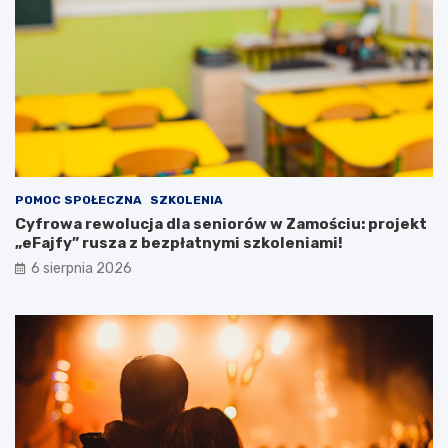
h
t
!
ó
w
z
p
o
t
r
z
e
POMOC SPOŁECZNA
SZKOLENIA
b
Cyfrowa rewolucja dla seniorów w Zamościu: projekt
a
„eFajfy” rusza z bezpłatnymi szkoleniami!
m
i
6 sierpnia 2026
s
p
e
c
j
a
l
n
y