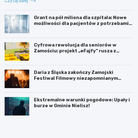
Czytaj dalej
Grant na pół miliona dla szpitala: Nowe
możliwości dla pacjentów z potrzebami
specjalnymi
Cyfrowa rewolucja dla seniorów w
Zamościu: projekt „eFajfy” rusza z
bezpłatnymi szkoleniami!
Daria z Śląska zakończy Zamojski
Festiwal Filmowy niezapomnianym
koncertem
Ekstremalne warunki pogodowe: Upały i
burze w Gminie Nielisz!
N
G
o
r
w
a
y
n
z
t