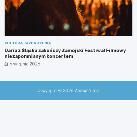
m
i
KULTURA
WYDARZENIA
Daria z Śląska zakończy Zamojski Festiwal Filmowy
niezapomnianym koncertem
6 sierpnia 2026
Copyright © 2026
Zamość Info