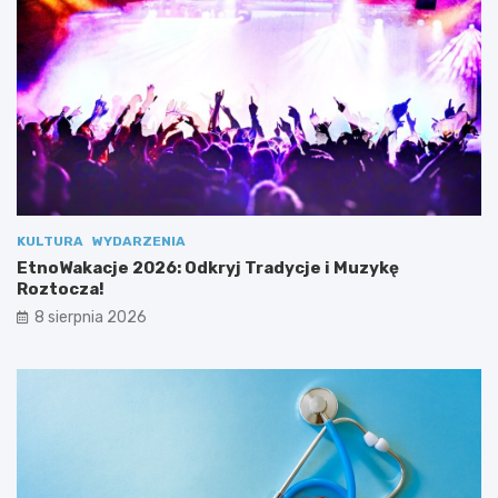
y
d
ł
a
2
.
0
”
KULTURA
WYDARZENIA
EtnoWakacje 2026: Odkryj Tradycje i Muzykę
Roztocza!
8 sierpnia 2026