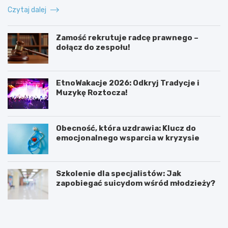
Czytaj dalej
Zamość rekrutuje radcę prawnego –
dołącz do zespołu!
EtnoWakacje 2026: Odkryj Tradycje i
Muzykę Roztocza!
Obecność, która uzdrawia: Klucz do
emocjonalnego wsparcia w kryzysie
Szkolenie dla specjalistów: Jak
zapobiegać suicydom wśród młodzieży?
K
Z
o
a
b
m
i
o