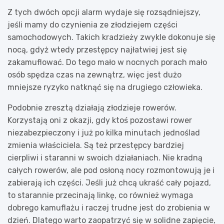
Z tych dwóch opcji alarm wydaje się rozsądniejszy,
jeśli mamy do czynienia ze złodziejem części
samochodowych. Takich kradzieży zwykle dokonuje się
nocą, gdyż wtedy przestępcy najłatwiej jest się
zakamuflować. Do tego mało w nocnych porach mało
osób spędza czas na zewnątrz, więc jest dużo
mniejsze ryzyko natknąć się na drugiego człowieka.
Podobnie zresztą działają złodzieje rowerów.
Korzystają oni z okazji, gdy ktoś pozostawi rower
niezabezpieczony i już po kilka minutach jednoślad
zmienia właściciela. Są też przestępcy bardziej
cierpliwi i staranni w swoich działaniach. Nie kradną
całych rowerów, ale pod osłoną nocy rozmontowują je i
zabierają ich części. Jeśli już chcą ukraść cały pojazd,
to starannie przecinają linkę, co również wymaga
dobrego kamuflażu i raczej trudne jest do zrobienia w
dzień. Dlatego warto zaopatrzyć się w solidne zapięcie,